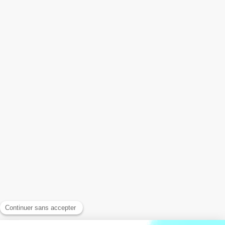
Coaching santé
Cabinet des Dunes
84, avenue du Général de Gaulle
44380
Pornichet
France
Afficher le téléphone
Prendre rendez-vous
Accueil
Qui suis-je ?
La séance
Infos pratiques
Témoignages
Contact
Consultations sur RDV, possibilité de RDV