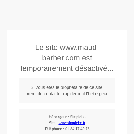
Maud BARBER, coaching santé et bien-être
Le site www.maud-
barber.com est
Appeler
temporairement désactivé...
Si vous êtes le propriétaire de ce site,
merci de contacter rapidement l'hébergeur.
Accompagnement
vers une
Hébergeur :
Simplébo
Site :
www.simplebo.fr
santé optimale
Téléphone :
01 84 17 49 76