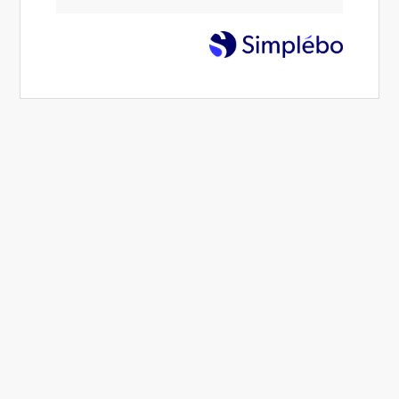
Prendre rendez-vous
Maud Barber, coaching santé et bien-être
Maud Barber, praticienne en
naturopathie et en réflexologie
énergétique chinoise